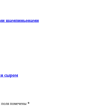
жими шампиньонами
 и сыром
ия поля помечены
*