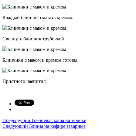
Каждый блинчик смазать кремом.
Свернуть блинчик трубочкой.
Блинчики с маком и кремом готовы.
Приятного чаепития!
Предыдущий
Гречневая каша на молоке
Следующий
Блины на кефире заварные