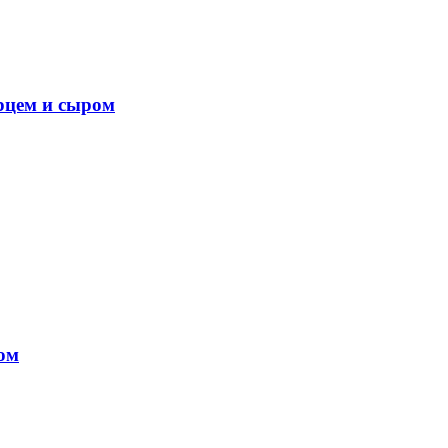
рцем и сыром
ом