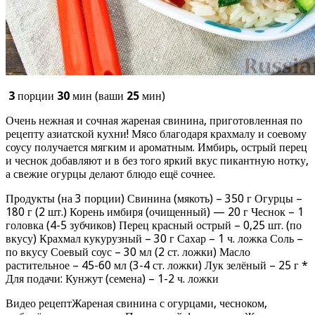
3
порции
30
мин (ваши
25
мин)
Очень нежная и сочная жареная свинина, приготовленная по
рецепту азиатской кухни! Мясо благодаря крахмалу и соевому
соусу получается мягким и ароматным. Имбирь, острый перец
и чеснок добавляют и в без того яркий вкус пикантную нотку,
а свежие огурцы делают блюдо ещё сочнее.
Продукты (на 3 порции) Свинина (мякоть) – 350 г Огурцы –
180 г (2 шт.) Корень имбиря (очищенный) — 20 г Чеснок – 1
головка (4-5 зубчиков) Перец красный острый – 0,25 шт. (по
вкусу) Крахмал кукурузный – 30 г Сахар – 1 ч. ложка Соль –
по вкусу Соевый соус – 30 мл (2 ст. ложки) Масло
растительное – 45-60 мл (3-4 ст. ложки) Лук зелёный – 25 г *
Для подачи: Кунжут (семена) – 1-2 ч. ложки
Видео рецептЖареная свинина с огурцами, чесноком,