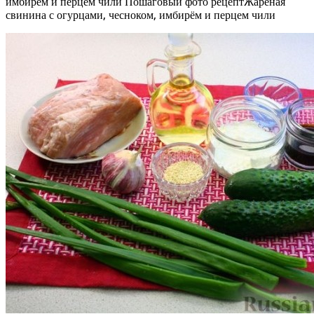
имбирём и перцем чили Пошаговый фото рецептЖареная
свинина с огурцами, чесноком, имбирём и перцем чили