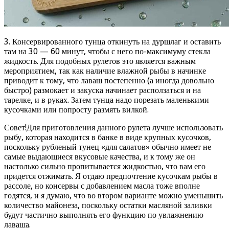
3. Консервированного тунца откинуть на дуршлаг и оставить
там на 30 — 60 минут, чтобы с него по-максимуму стекла
жидкость. Для подобных рулетов это является важным
мероприятием, так как наличие влажной рыбы в начинке
приводит к тому, что лаваш постепенно (а иногда довольно
быстро) размокает и закуска начинает расползаться и на
тарелке, и в руках. Затем тунца надо порезать маленькими
кусочками или попросту размять вилкой.
Совет!Для приготовления данного рулета лучше использовать
рыбу, которая находится в банке в виде крупных кусочков,
поскольку рубленый тунец «для салатов» обычно имеет не
самые выдающиеся вкусовые качества, и к тому же он
настолько сильно пропитывается жидкостью, что вам его
придется отжимать. Я отдаю предпочтение кусочкам рыбы в
рассоле, но консервы с добавлением масла тоже вполне
годятся, и я думаю, что во втором варианте можно уменьшить
количество майонеза, поскольку остатки масляной заливки
будут частично выполнять его функцию по увлажнению
лаваша.