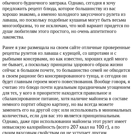
обычного будничного завтрака. Однако, сегодня я хочу
предложить рецепт блюда, которое большинству из вас
хорошо знакомо, а именно холодного закусочного рулета из
лаваша, но поскольку подобные кушанья могут быть весьма
многообразны, то не исключаю, что мой вариант придется по
душе любителям этого простого, но очень аппетитного
лакомства.
Ранее я уже размещала на своем сайте отличные проверенные
рецепты рулетов из лаваша с курицей, со шпротами и с
рыбными консервами, но как известно, хороших идей много
не бывает, а поскольку принципы здорового образа жизни
сейчас в большом почете, то большинство семей не обходится
в своем рационе без консервированного тунца, и сегодня он
будет главным героем моего повествования. Вообще говоря, я
считаю это блюдо почти идеальным праздничным угощением
для тех, у кого в приоритете находится правильное и
сбалансированное питание, хотя наличие майонеза в составе
немного портит общую картину, но вы всегда можете
заменить его на другой соус или использовать в минимальных
количествах, если для вас это является принципиальным.
Однако, даже при использовании майонеза этот рулет имеет
невысокую калорийность (всего 207 ккал на 100 г), а по
своим вкусовым свойствам он не уступает другим