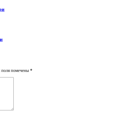
ри
ли
ия поля помечены
*