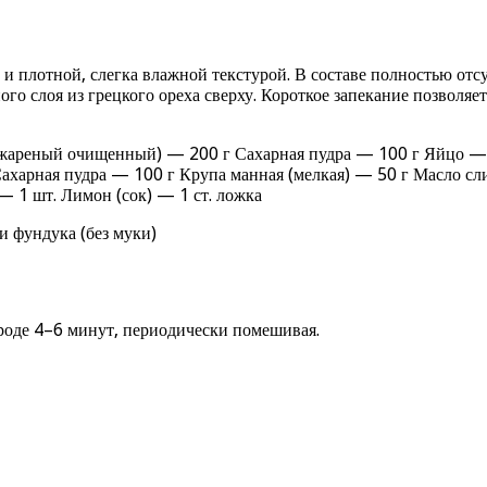
лотной, слегка влажной текстурой. В составе полностью отсутст
го слоя из грецкого ореха сверху. Короткое запекание позволяе
жареный очищенный) — 200 г Сахарная пудра — 100 г Яйцо — 1 
харная пудра — 100 г Крупа манная (мелкая) — 50 г Масло сли
 1 шт. Лимон (сок) — 1 ст. ложка
и фундука (без муки)
ороде 4–6 минут, периодически помешивая.