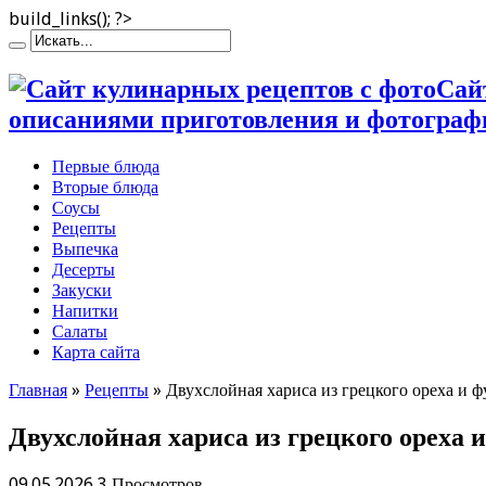
build_links(); ?>
Сай
описаниями приготовления и фотограф
Первые блюда
Вторые блюда
Соусы
Рецепты
Выпечка
Десерты
Закуски
Напитки
Салаты
Карта сайта
Главная
»
Рецепты
»
Двухслойная хариса из грецкого ореха и ф
Двухслойная хариса из грецкого ореха и
09.05.2026
3 Просмотров