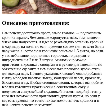
Описание приготовления:
Сам рецепт достаточно прост, самое главное — подготовить
кролика заранее. Чем дольше маринуется мясо, тем нежнее и
мягче оно получается. В идеале рекомендую оставить кролика
в маринаде на ночь, но если времени совсем нет, то хотя бы на
пару часов. Я готовлю в горшочке объёмом 1,5 литра, но если
у вас небольшие порционные горшочки, то разделите
ингредиенты на 2 или 3 штуки. Аналогично можно
приготовить кролика с овощами и в рукаве для запекания, но
обязательно сделайте в нём несколько проколов зубочисткой
для выхода пара. Помимо указанных овощей можно добавить
к мясу молодой кабачок, тыкву, болгарский перец, брокколи,
баклажаны и т.д. Любые сезонные овощи, которые вы любите.
Кролик готовится практически в собственном соку и
получается с вкуснейшей подливкой. Рецепт подойдёт тем, у
кого нет возможности приготовить другим путём, но если у
вас есть духовка, то точно так же можно запечь кролика и в
ней. Берите рецепт на заметку!