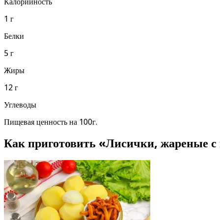
Калорийность
1 г
Белки
5 г
Жиры
12 г
Углеводы
Пищевая ценность на 100г.
Как приготовить «Лисички, жареные с