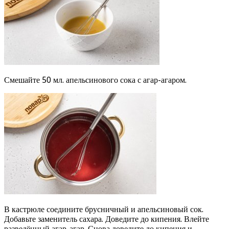
Смешайте 50 мл. апельсинового сока с агар-агаром.
В кастрюле соедините брусничный и апельсиновый сок.
Добавьте заменитель сахара. Доведите до кипения. Влейте
разведённый агар-агар. Снова доведите до кипения и