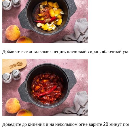
Добавьте все остальные специи, кленовый сироп, яблочный уксу
Доведите до кипения и на небольшом огне варите 20 минут по