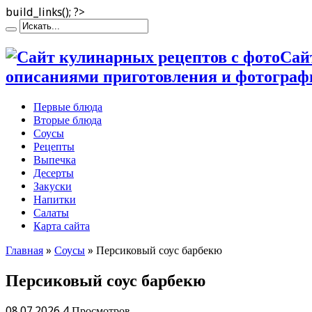
build_links(); ?>
Сай
описаниями приготовления и фотограф
Первые блюда
Вторые блюда
Соусы
Рецепты
Выпечка
Десерты
Закуски
Напитки
Салаты
Карта сайта
Главная
»
Соусы
»
Персиковый соус барбекю
Персиковый соус барбекю
08.07.2026
4 Просмотров