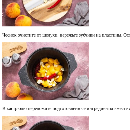
Чеснок очистите от шелухи, нарежьте зубчики на пластины. Ос
В кастрюлю переложите подготовленные ингредиенты вместе с