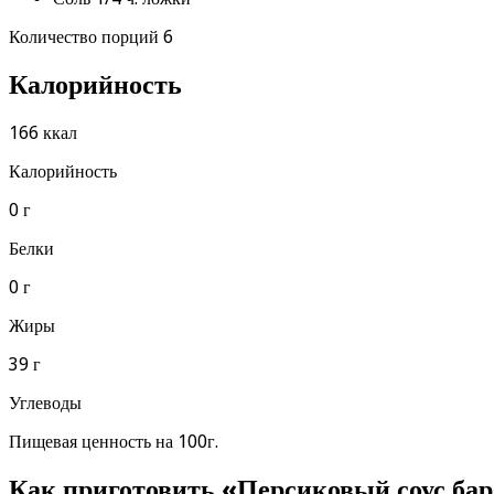
Количество порций 6
Калорийность
166 ккал
Калорийность
0 г
Белки
0 г
Жиры
39 г
Углеводы
Пищевая ценность на 100г.
Как приготовить «Персиковый соус ба