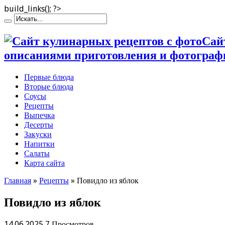
build_links(); ?>
Сай
описаниями приготовления и фотограф
Первые блюда
Вторые блюда
Соусы
Рецепты
Выпечка
Десерты
Закуски
Напитки
Салаты
Карта сайта
Главная
»
Рецепты
»
Повидло из яблок
Повидло из яблок
14.06.2025
7 Просмотров