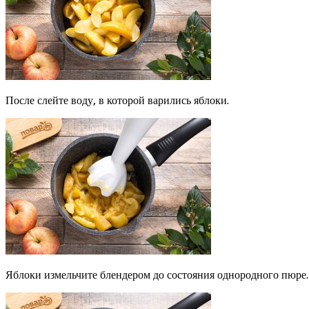
После слейте воду, в которой варились яблоки.
Яблоки измельчите блендером до состояния однородного пюре.