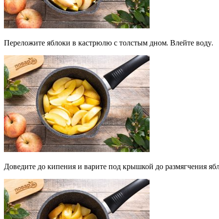
Переложите яблоки в кастрюлю с толстым дном. Влейте воду.
Доведите до кипения и варите под крышкой до размягчения ябл