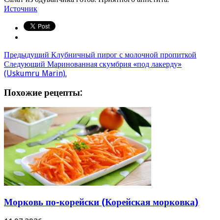
Источник
Предыдущий
Клубничный пирог с молочной пропиткой
Следующий
Маринованная скумбрия «под лакерду»
(Uskumru Marin).
Похожие рецепты:
Морковь по-корейски (Корейская морковка)