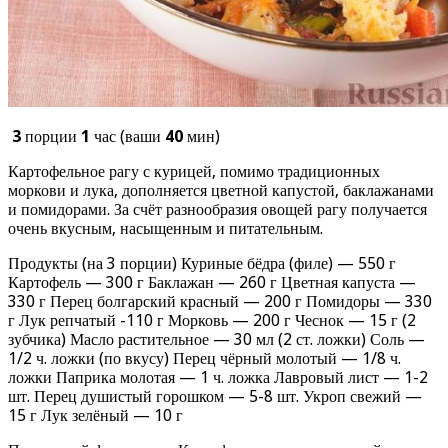
3
порции
1
час (ваши
40
мин)
Картофельное рагу с курицей, помимо традиционных
моркови и лука, дополняется цветной капустой, баклажанами
и помидорами. За счёт разнообразия овощей рагу получается
очень вкусным, насыщенным и питательным.
Продукты (на 3 порции) Куриные бёдра (филе) — 550 г
Картофель — 300 г Баклажан — 260 г Цветная капуста —
330 г Перец болгарский красный — 200 г Помидоры — 330
г Лук репчатый -110 г Морковь — 200 г Чеснок — 15 г (2
зубчика) Масло растительное — 30 мл (2 ст. ложки) Соль —
1/2 ч. ложки (по вкусу) Перец чёрный молотый — 1/8 ч.
ложки Паприка молотая — 1 ч. ложка Лавровый лист — 1-2
шт. Перец душистый горошком — 5-8 шт. Укроп свежий —
15 г Лук зелёный — 10 г