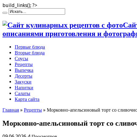
build_links(); ?>
Сай
описаниями приготовления и фотограф
Первые блюда
Вторые блюда
Соусы
Рецепты
Выпечка
Десерты
Закуски
Напитки
Салаты
Карта сайта
Главная
»
Рецепты
»
Морковно-апельсиновый торт со сливочн
Морковно-апельсиновый торт со слив
09.06.2026
4 Просмотров