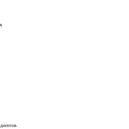
я.
диентов.