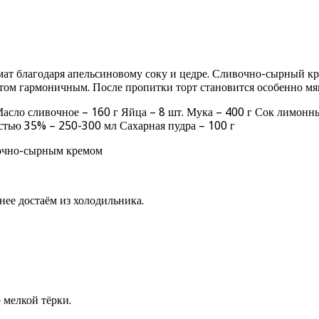
т благодаря апельсиновому соку и цедре. Сливочно-сырный кр
этом гармоничным. После пропитки торт становится особенно мя
асло сливочное – 160 г Яйца – 8 шт. Мука – 400 г Сок лимонны
стью 35% – 250-300 мл Сахарная пудра – 100 г
очно-сырным кремом
ее достаём из холодильника.
 мелкой тёрки.