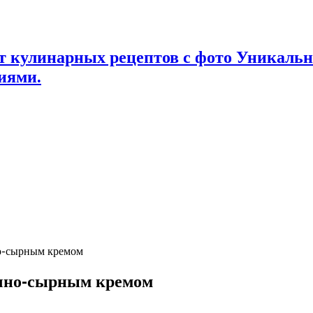
т кулинарных рецептов с фото Уникаль
иями.
о-сырным кремом
очно-сырным кремом