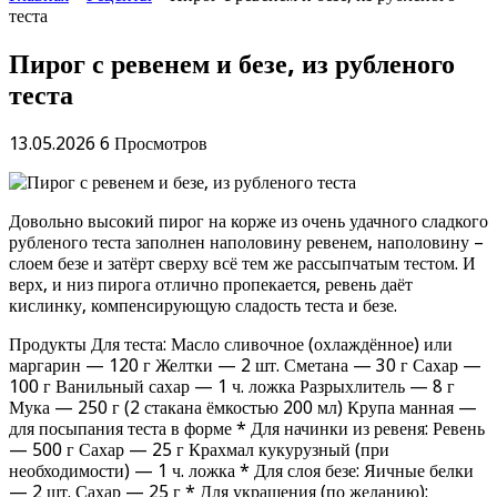
теста
Пирог с ревенем и безе, из рубленого
теста
13.05.2026
6 Просмотров
Довольно высокий пирог на корже из очень удачного сладкого
рубленого теста заполнен наполовину ревенем, наполовину –
слоем безе и затёрт сверху всё тем же рассыпчатым тестом. И
верх, и низ пирога отлично пропекается, ревень даёт
кислинку, компенсирующую сладость теста и безе.
Продукты Для теста: Масло сливочное (охлаждённое) или
маргарин — 120 г Желтки — 2 шт. Сметана — 30 г Сахар —
100 г Ванильный сахар — 1 ч. ложка Разрыхлитель — 8 г
Мука — 250 г (2 стакана ёмкостью 200 мл) Крупа манная —
для посыпания теста в форме * Для начинки из ревеня: Ревень
— 500 г Сахар — 25 г Крахмал кукурузный (при
необходимости) — 1 ч. ложка * Для слоя безе: Яичные белки
— 2 шт. Сахар — 25 г * Для украшения (по желанию):