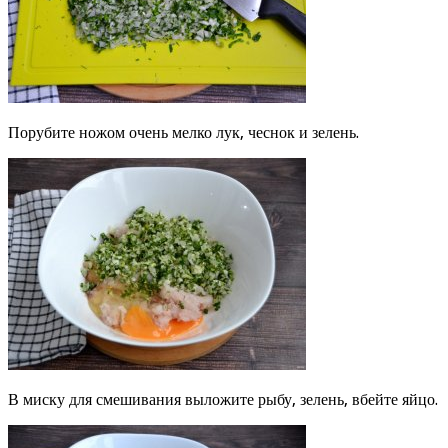
Порубите ножом очень мелко лук, чеснок и зелень.
В миску для смешивания выложите рыбу, зелень, вбейте яйцо.