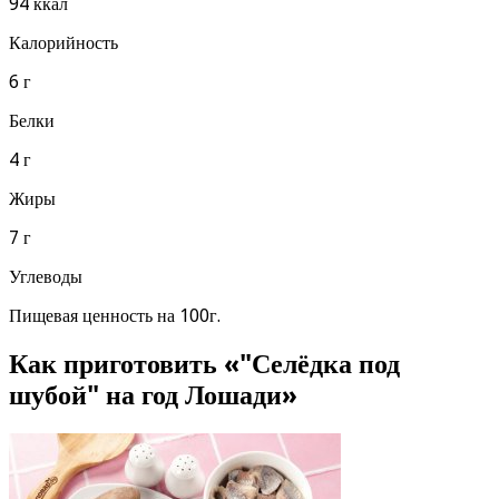
94 ккал
Калорийность
6 г
Белки
4 г
Жиры
7 г
Углеводы
Пищевая ценность на 100г.
Как приготовить «"Селёдка под
шубой" на год Лошади»