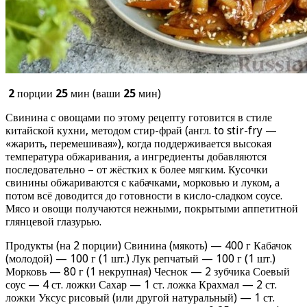
2
порции
25
мин (ваши
25
мин)
Свинина с овощами по этому рецепту готовится в стиле
китайской кухни, методом стир-фрай (англ. to stir-fry —
«жарить, перемешивая»), когда поддерживается высокая
температура обжаривания, а ингредиенты добавляются
последовательно – от жёстких к более мягким. Кусочки
свинины обжариваются с кабачками, морковью и луком, а
потом всё доводится до готовности в кисло-сладком соусе.
Мясо и овощи получаются нежными, покрытыми аппетитной
глянцевой глазурью.
Продукты (на 2 порции) Свинина (мякоть) — 400 г Кабачок
(молодой) — 100 г (1 шт.) Лук репчатый — 100 г (1 шт.)
Морковь — 80 г (1 некрупная) Чеснок — 2 зубчика Соевый
соус — 4 ст. ложки Сахар — 1 ст. ложка Крахмал — 2 ст.
ложки Уксус рисовый (или другой натуральный) — 1 ст.