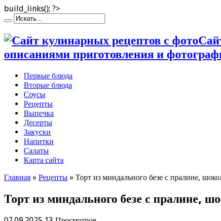
build_links(); ?>
Сай
описаниями приготовления и фотограф
Первые блюда
Вторые блюда
Соусы
Рецепты
Выпечка
Десерты
Закуски
Напитки
Салаты
Карта сайта
Главная
»
Рецепты
»
Торт из миндального безе с пралине, шок
Торт из миндального безе с пралине, 
07.09.2025
13 Просмотров