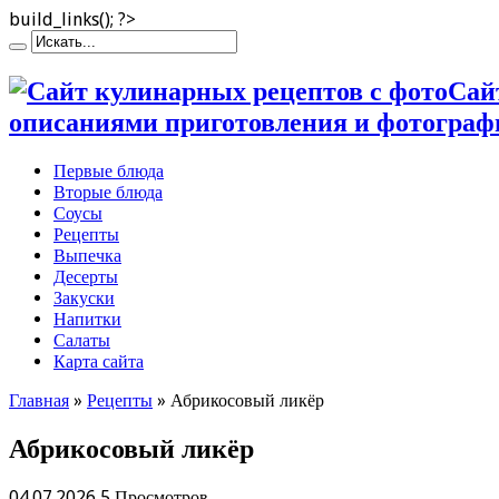
build_links(); ?>
Сай
описаниями приготовления и фотограф
Первые блюда
Вторые блюда
Соусы
Рецепты
Выпечка
Десерты
Закуски
Напитки
Салаты
Карта сайта
Главная
»
Рецепты
»
Абрикосовый ликёр
Абрикосовый ликёр
04.07.2026
5 Просмотров