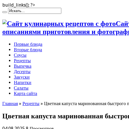
build_links(); ?>
Сай
описаниями приготовления и фотограф
Первые блюда
Вторые блюда
Соусы
Рецепты
Выпечка
Десерты
Закуски
Напитки
Салаты
Карта сайта
Главная
»
Рецепты
»
Цветная капуста маринованная быстрого 
Цветная капуста маринованная быстро
04.08.2025
8 Просмотров