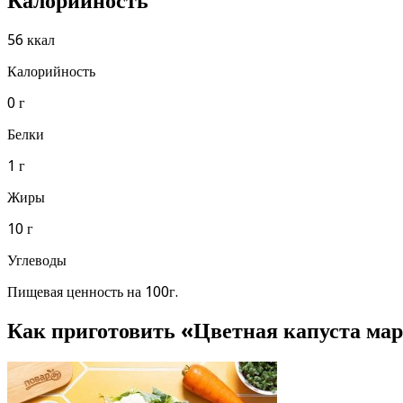
Калорийность
56 ккал
Калорийность
0 г
Белки
1 г
Жиры
10 г
Углеводы
Пищевая ценность на 100г.
Как приготовить «Цветная капуста ма