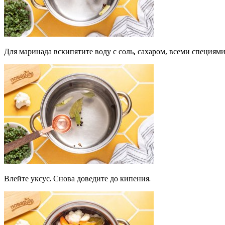
Для маринада вскипятите воду с соль, сахаром, всеми специям
Влейте уксус. Снова доведите до кипения.