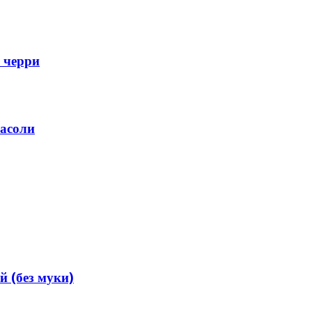
 черри
фасоли
й (без муки)