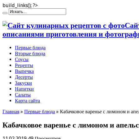
build_links(); ?>
Сай
описаниями приготовления и фотограф
Первые блюда
Вторые блюда
Соусы
Рецепты
Выпечка
Десерты
Закуски
Напитки
Салаты
Карта сайта
Главная
»
Первые блюда
»
Кабачковое варенье с лимоном и апе
Кабачковое варенье с лимоном и апельс
11.02.2019
49 Просмотров