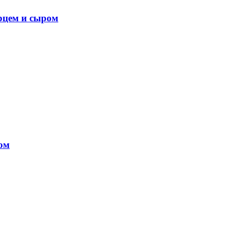
рцем и сыром
ом