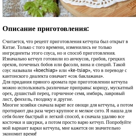
Описание приготовления:
Считается, что рецепт приготовления кетчупа был открыт в
Китае. Только с того времени, изменились не только
ингредиенты этого соуса, но и способ приготовления.
Изначально кетчуп готовили из анчоусов, грибов, грецких
орехов, почечных бобов или фасоли, вина и специй. Такой
соус называли «koechiap» или «ke-tsiap», что в переводе с
кантонского диалекта означает «сок баклажана».
Для придания пряного аромата при приготовлении кетчупа
можно использовать различные приправы: корицу, мускатный
орех, душистый перец, горчичное семя, имбирь, лавровый
лист, фенхель, гвоздику и другие.
Многие хозяйки сначала варят все овощи для кетчупа, а потом
протирают два раза через крупное и мелкое сито. Я нашла для
себя более быстрый и легкий способ, я сначала удаляю все
косточки и шкурки, а потом просто варю кетчуп. Попробуйте
мой вариант варки кетчупа, мне кажется он значительно
экономит время!