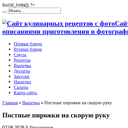
build_links(); ?>
Сай
описаниями приготовления и фотограф
Первые блюда
Вторые блюда
Соусы
Рецепты
Выпечка
Десерты
Закуски
Напитки
Салаты
Карта сайта
Главная
»
Выпечка
»
Постные пирожки на скорую руку
Постные пирожки на скорую руку
07.06.2026
5 Просмотров