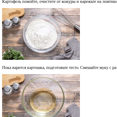
Картофель помойте, очистите от кожуры и нарежьте на ломтики
Пока варится картошка, подготовьте тесто. Смешайте муку с р