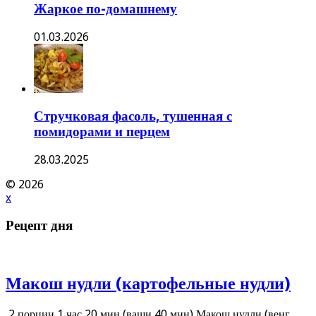
Жаркое по-домашнему
01.03.2026
Стручковая фасоль, тушенная с
помидорами и перцем
28.03.2025
© 2026
x
Рецепт дня
Макош нудли (картофельные нудли)
2 порции 1 час 20 мин (ваши 40 мин) Макош нудли (венг.