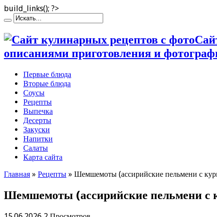
build_links(); ?>
Сай
описаниями приготовления и фотограф
Первые блюда
Вторые блюда
Соусы
Рецепты
Выпечка
Десерты
Закуски
Напитки
Салаты
Карта сайта
Главная
»
Рецепты
»
Шемшемоты (ассирийские пельмени с кур
Шемшемоты (ассирийские пельмени с к
15.06.2026
2 Просмотров