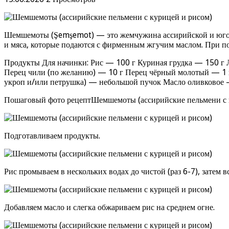
Шемшемоты (Şemşemot) — это жемчужина ассирийской и юго-во
и мяса, которые подаются с фирменным жгучим маслом. При по
Продукты Для начинки: Рис — 100 г Куриная грудка — 150 г Л
Перец чили (по желанию) — 10 г Перец чёрный молотый — 1 ще
укроп и/или петрушка) — небольшой пучок Масло оливковое —
Пошаговый фото рецептШемшемоты (ассирийские пельмени с 
Подготавливаем продукты.
Рис промываем в нескольких водах до чистой (раз 6-7), затем 
Добавляем масло и слегка обжариваем рис на среднем огне.