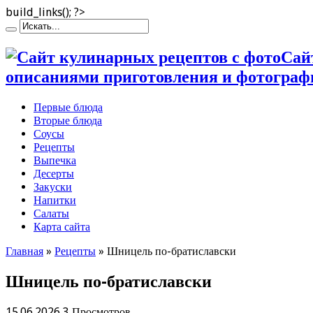
build_links(); ?>
Сай
описаниями приготовления и фотограф
Первые блюда
Вторые блюда
Соусы
Рецепты
Выпечка
Десерты
Закуски
Напитки
Салаты
Карта сайта
Главная
»
Рецепты
»
Шницель по-братиславски
Шницель по-братиславски
15.06.2026
3 Просмотров