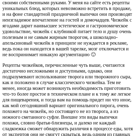
своими собственными руками. У меня на сайте есть рецепты
уникальных блюд, которых невозможно встретить в продаже,
и на фоне стандартной праздничной выпечки они производят
неизгладимое впечатление на гостей и домочадцев. Чизкейк с
ягодами дарит наивысшее эстетическое и гастрономическое
удовольствие, чизкейк с клубникой питает тело и душу очень
полезным и не самым жирным творогом, а шоколадно-
апельсиновый чизкейк в принципе не нуждается в рекламе,
ведь пока он находится в вашей тарелке, мозг отключается и
не воспринимает никакую аргументацию 🙂
Рецепты чизкейков, перечисленные чуть выше, считаются
достаточно несложными и доступными, однако, они
подразумевают использование творога или творожного сыра,
как и положено в случае классического чизкейка. Тем не
менее, иногда может возникнуть необходимость приготовить
что-то более простое в техническом плане и к тому же легкое
для пищеварения, и тогда вам на помощь придет ни что иное,
как мой сегодняшний вариант оригинального пирога, очень
похожего на чизкейк, но состоящего не из творога, а из
нежного сметанного суфле. Внешне эти виды выпечки
похожи, словно братья-близнецы, и далеко не каждый
сладкоежка сможет обнаружить различия в процессе еды, хотя
от экспертов они не смогут скрыться, ведь одним из главных