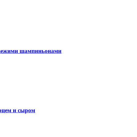
 свежими шампиньонами
рцем и сыром