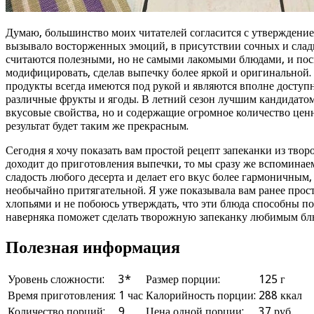
Думаю, большинство моих читателей согласится с утверждением
вызывало восторженных эмоций, в присутствии сочных и слад
считаются полезными, но не самыми лакомыми блюдами, и поск
модифицировать, сделав выпечку более яркой и оригинальной.
продукты всегда имеются под рукой и являются вполне доступн
различные фрукты и ягоды. В летний сезон лучшим кандидатом
вкусовые свойства, но и содержащие огромное количество ценн
результат будет таким же прекрасным.
Сегодня я хочу показать вам простой рецепт запеканки из твор
доходит до приготовления выпечки, то мы сразу же вспоминаем
сладость любого десерта и делает его вкус более гармоничным,
необычайно притягательной. Я уже показывала вам ранее прос
хлопьями и не побоюсь утверждать, что эти блюда способны 
наверняка поможет сделать творожную запеканку любимым блюд
Полезная информация
Уровень сложности:
3*
Размер порции:
125 г
Время приготовления:
1 час
Калорийность порции:
288 ккал
Количество порций:
9
Цена одной порции:
37 руб.