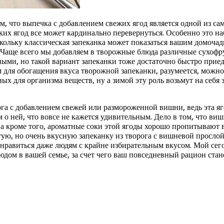
, что выпечка с добавлением свежих ягод является одной из сам
ких ягод все может кардинально перевернуться. Особенно это 
ольку классическая запеканка может показаться вашим домочадц
 Чаще всего мы добавляем в творожные блюда различные сухофру
ыми, но такой вариант запеканки тоже достаточно быстро приед
 для обогащения вкуса творожной запеканки, разумеется, можно
ых для организма веществ, ну а зимой эту роль возьмут на себ
ога с добавлением свежей или размороженной вишни, ведь эта яг
 о ней, что вовсе не кажется удивительным. Дело в том, что ви
 а кроме того, ароматные соки этой ягоды хорошо пропитывают в
тую, но очень вкусную запеканку из творога с вишневой просл
понравиться даже людям с крайне избирательным вкусом. Мой с
ом в вашей семье, за счет чего ваш повседневный рацион стане