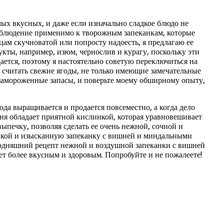
ых вкусных, и даже если изначально сладкое блюдо не
наблюдение применимо к творожным запеканкам, которые
ам скучноватой или попросту надоесть, я предлагаю ее
кты, например, изюм, чернослив и курагу, поскольку эти
ается, поэтому я настоятельно советую переключиться на
 считать свежие ягоды, не только имеющие замечательные
я замороженные запасы, и поверьте моему обширному опыту,
ода выращивается и продается повсеместно, а когда дело
шня обладает приятной кислинкой, которая уравновешивает
ыпечку, позволяя сделать ее очень нежной, сочной и
ойкой и изысканную запеканку с вишней и миндальными
егодняшний рецепт нежной и воздушной запеканки с вишней
т более вкусным и здоровым. Попробуйте и не пожалеете!