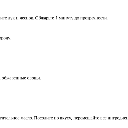
жите лук и чеснок. Обжарьте 1 минуту до прозрачности.
ороду.
а обжаренные овощи.
стительное масло. Посолите по вкусу, перемешайте все ингредие