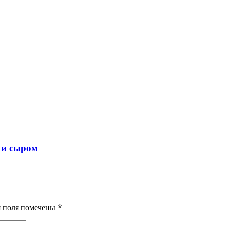
 и сыром
ия поля помечены
*