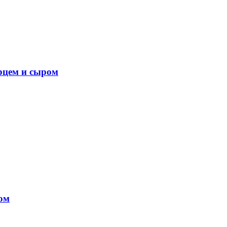
рцем и сыром
ом