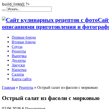
build_links(); ?>
Сай
описаниями приготовления и фотограф
Первые блюда
Вторые блюда
Соусы
Рецепты
Выпечка
Десерты
Закуски
Напитки
Салаты
Карта сайта
Главная
»
Рецепты
»
Острый салат из фасоли с морковью
Острый салат из фасоли с морковью
02.06.2026
6 Просмотров