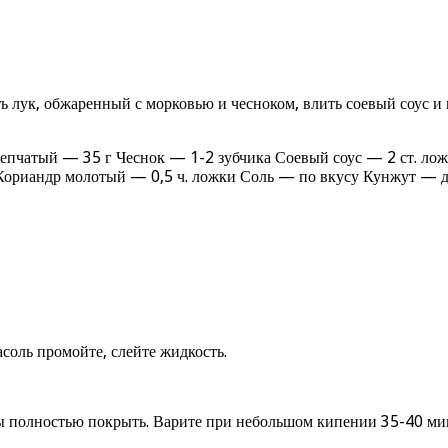
ь лук, обжаренный с морковью и чесноком, влить соевый соус и 
репчатый — 35 г Чеснок — 1-2 зубчика Соевый соус — 2 ст. ло
и Кориандр молотый — 0,5 ч. ложки Соль — по вкусу Кунжут —
соль промойте, слейте жидкость.
ы полностью покрыть. Варите при небольшом кипении 35-40 мин