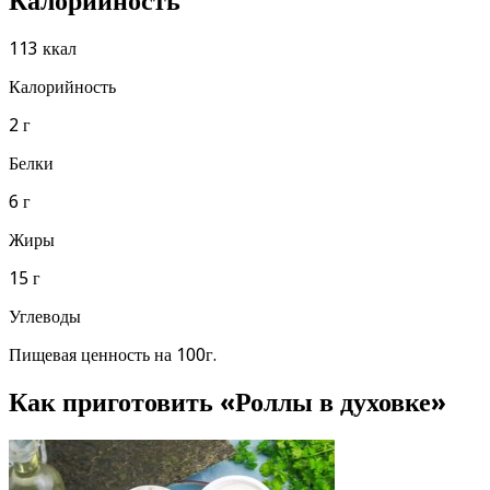
Калорийность
113 ккал
Калорийность
2 г
Белки
6 г
Жиры
15 г
Углеводы
Пищевая ценность на 100г.
Как приготовить «Роллы в духовке»