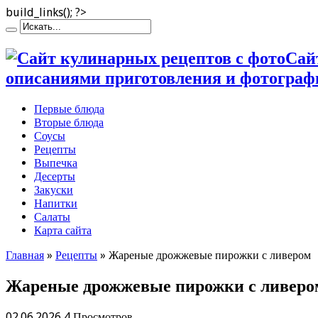
build_links(); ?>
Сай
описаниями приготовления и фотограф
Первые блюда
Вторые блюда
Соусы
Рецепты
Выпечка
Десерты
Закуски
Напитки
Салаты
Карта сайта
Главная
»
Рецепты
»
Жареные дрожжевые пирожки с ливером
Жареные дрожжевые пирожки с ливеро
02.06.2026
4 Просмотров