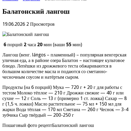
Балатонский лангош
19.06.2026
2 Просмотров
6
порций
2
часа
20
мин (ваши
55
мин)
Лангош (венг. lángos – пламенный) – популярная венгерская
уличная еда, а в районе озера Балатон – настоящее культовое
блюдо. Лепёшки из дрожжевого теста обжариваются в
большом количестве масла и подаются со сметанно-
чесночным соусом и натёртым сыром.
Продукты (на 6 порций) Мука — 720 г + 20 г для работы с
тестом Молоко тёплое — 210 г Дрожжи свежие — 40 г или
сухие — 12 г Соль — 13 г (примерно 1 ст. ложка) Сахар — 8
г (1,5 ч. ложки) Масло растительное — 75 мл + 150 мл для
жарки Вода тёплая — 170 мл Сметана — 260 г Чеснок — 3-4
зубчика Сыр твёрдый — 200-250 г
Пошаговый фото рецептБалатонский лангош