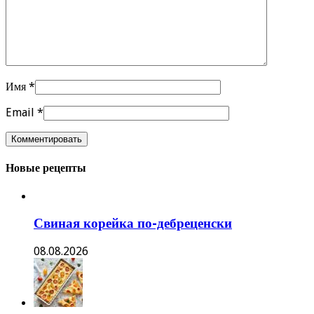
Имя
*
Email
*
Новые рецепты
Свиная корейка по-дебреценски
08.08.2026