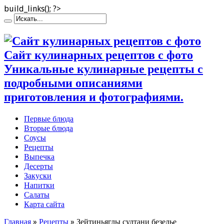
build_links(); ?>
Сайт кулинарных рецептов с фото
Уникальные кулинарные рецепты с
подробными описаниями
приготовления и фотографиями.
Первые блюда
Вторые блюда
Соусы
Рецепты
Выпечка
Десерты
Закуски
Напитки
Салаты
Карта сайта
Главная
»
Рецепты
»
Зейтиньяглы султани безелье