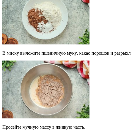
В миску выложите пшеничную муку, какао порошок и разрыхли
Просейте мучную массу в жидкую часть.