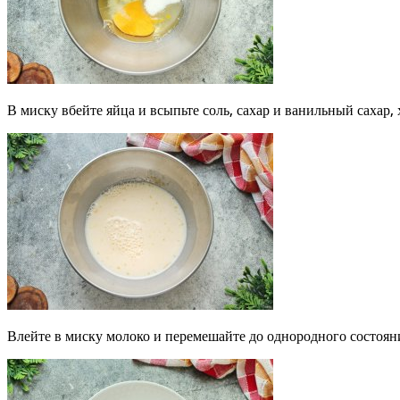
В миску вбейте яйца и всыпьте соль, сахар и ванильный сахар,
Влейте в миску молоко и перемешайте до однородного состоян